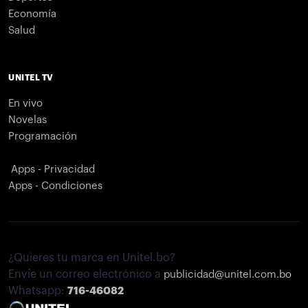
Economía
Salud
UNITEL TV
En vivo
Novelas
Programación
Apps - Privacidad
Apps - Condiciones
¿Quieres tu marca en Unitel.bo?
Envíe un correo electrónico a
publicidad@unitel.com.bo
Whatsapp:
716-46082