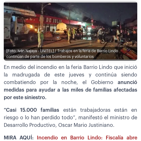
[Foto: Iván Najaya - UNITEL] / Trabajos en la feria de Barrio Lindo
continúan de parte de los bomberos y voluntarios
En medio del incendio en la feria Barrio Lindo que inició
la madrugada de este jueves y continúa siendo
combatiendo por la noche, el Gobierno
anunció
medidas para ayudar a las miles de familias afectadas
por este siniestro.
“Casi 15.000 familias
están trabajadoras están en
riesgo o lo han perdido todo”, manifestó el ministro de
Desarrollo Productivo, Oscar Mario Justiniano.
MIRA AQUÍ:
Incendio en Barrio Lindo: Fiscalía abre