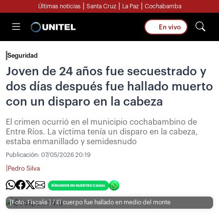
|
|
|
Últimas noticias
Santa Cruz
La Paz
Cochabamba
En vivo
Seguridad
Joven de 24 años fue secuestrado y
dos días después fue hallado muerto
con un disparo en la cabeza
El crimen ocurrió en el municipio cochabambino de
Entre Ríos. La víctima tenía un disparo en la cabeza,
estaba enmanillado y semidesnudo
Publicación:
07/05/2026 20:19
|
Pedro Silva
[Foto: Fiscalía ] / El cuerpo fue hallado en medio del monte