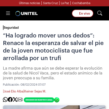
|
|
|
Últimas noticias
Santa Cruz
La Paz
Cochabamba
En vivo
Seguridad
“Ha logrado mover unos dedos”:
Renace la esperanza de salvar el pie
de la joven motociclista que fue
arrollada por un trufi
La madre afirma que aún se debe esperar la evolución
de la salud de Nicol Vaca, pero el estado anímico de la
joven preocupa a su familia.
Publicación:
08/02/2024 07:07
|
|
José Elio Alba
Keiner Sejas M.