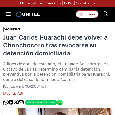
|
|
|
Últimas noticias
Santa Cruz
La Paz
Cochabamba
En vivo
Seguridad
Juan Carlos Huarachi debe volver a
Chonchocoro tras revocarse su
detención domiciliaria
A fines de abril de este año, el Juzgado Anticorrupción
Octavo de La Paz determinó cambiar la detención
preventiva por la detención domiciliaria para Huarachi,
dentro del caso denominado “coimas”
Publicación:
12/05/2026 17:21
|
Agencia ABI