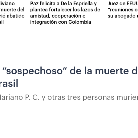
iviano
Paz felicita a De la Espriella y
Juez de EEUU
muerte del
plantea fortalecer los lazos de
“reuniones c
rió abatido
amistad, cooperación e
su abogado 
il
integración con Colombia
 “sospechoso” de la muerte d
rasil
riano P. C. y otras tres personas murier