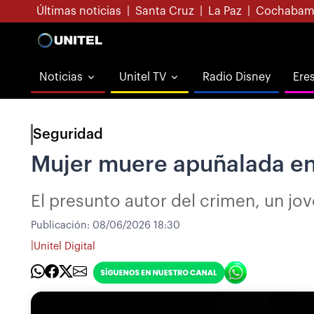
Últimas noticias
|
Santa Cruz
|
La Paz
|
Cochabam
Noticias
Unitel TV
Radio Disney
Ere
Seguridad
Mujer muere apuñalada en 
El presunto autor del crimen, un jo
Publicación:
08/06/2026 18:30
|
Unitel Digital