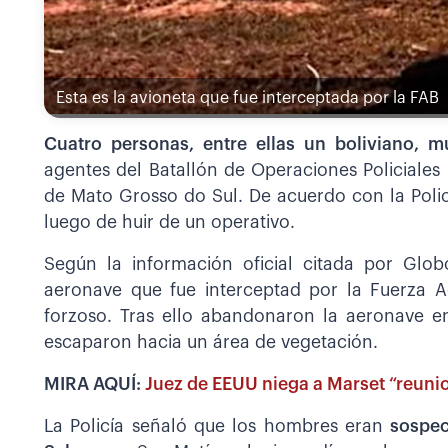
Esta es la avioneta que fue interceptada por la FAB
Cuatro personas, entre ellas un boliviano, m
agentes del Batallón de Operaciones Policiales 
de Mato Grosso do Sul. De acuerdo con la Poli
luego de huir de un operativo.
Según la información oficial citada por Glob
aeronave que fue interceptad por la Fuerza Aé
forzoso. Tras ello abandonaron la aeronave e
escaparon hacia un área de vegetación.
MIRA AQUÍ:
Juez de EEUU niega a Marset “reun
La Policía señaló que los hombres eran
sospec