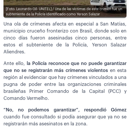
[Foto: Leonardo Gil- UNITEL] / Una de las víctimas de este crimen fue un
subteniente de la Policía identificado como Yerson Salazar
Una ola de crímenes afecta en especial a San Matías,
municipio cruceño fronterizo con Brasil, donde solo en
cinco días fueron asesinadas cinco personas, entre
estos el subteniente de la Policía, Yerson Salazar
Aliendres.
Ante ello,
la Policía reconoce que no puede garantizar
que no se registrarán más crímenes violentos
en esta
región al evidenciar que hay crímenes vinculados a una
pugna de poder entre las organizaciones criminales
brasileñas Primer Comando de la Capital (PCC) y
Comando Vermelho.
“No, no podemos garantizar”, respondió Gómez
cuando fue consultado si podía asegurar que ya no se
registrarán más asesinatos en la zona.