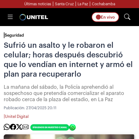
|
|
|
Últimas noticias
Santa Cruz
La Paz
Cochabamba
En vivo
Seguridad
Sufrió un asalto y le robaron el
celular; horas después descubrió
que lo vendían en internet y armó el
plan para recuperarlo
La mañana del sábado, la Policía aprehendió al
sospechoso que pretendía comercializar el aparato
robado cerca de la plaza del estadio, en La Paz
Publicación:
27/04/2025 20:11
|
Unitel Digital