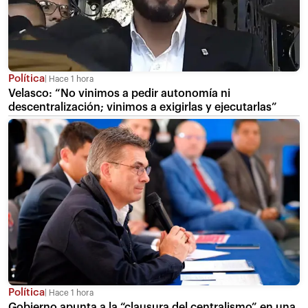
Política
Hace 1 hora
Velasco: “No vinimos a pedir autonomía ni
descentralización; vinimos a exigirlas y ejecutarlas”
Política
Hace 1 hora
Gobierno apunta a la “clausura del centralismo” en una