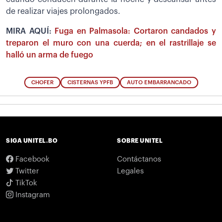
de realizar viajes prolongados.
MIRA AQUÍ:
Fuga en Palmasola: Cortaron candados y
treparon el muro con una cuerda; en el rastrillaje se
halló un arma de fuego
CHOFER
CISTERNAS YPFB
AUTO EMBARRANCADO
SIGA UNITEL.BO
SOBRE UNITEL
Facebook
Contáctanos
Twitter
Legales
TikTok
Instagram