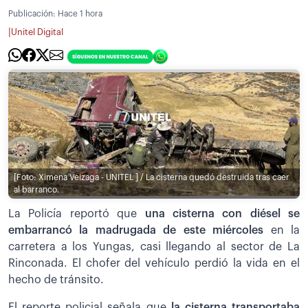
Publicación:
Hace 1 hora
|
Unitel Digital
[Foto: Ximena Veizaga - UNITEL ] / La cisterna quedó destruida tras caer
al barranco.
La Policía reportó que
una cisterna con diésel se
embarrancó la madrugada de este miércoles
en la
carretera a los Yungas, casi llegando al sector de La
Rinconada. El chofer del vehículo perdió la vida en el
hecho de tránsito.
El reporte policial señala que
la cisterna transportaba