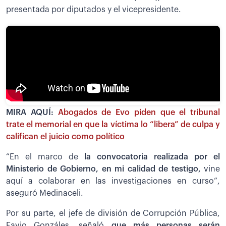
presentada por diputados y el vicepresidente.
MIRA AQUÍ:
Abogados de Evo piden que el tribunal
trate el memorial en que la víctima lo “libera” de culpa y
califican el juicio como político
“En el marco de
la convocatoria realizada por el
Ministerio de Gobierno, en mi calidad de testigo,
vine
aquí a colaborar en las investigaciones en curso”,
aseguró Medinaceli.
Por su parte, el jefe de división de Corrupción Pública,
Favio Gonzáles, señaló
que más personas serán