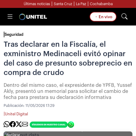
|
|
|
Últimas noticias
Santa Cruz
La Paz
Cochabamba
En vivo
Seguridad
Tras declarar en la Fiscalía, el
exministro Medinaceli evitó opinar
del caso de presunto sobreprecio en
compra de crudo
Dentro del mismo caso, el expresidente de YPFB, Yussef
Akly, presentó un memorial para solicitar el cambio de
fecha para prestara su declaración informativa
Publicación:
11/05/2026 17:29
|
Unitel Digital
[Foto: UNITEL ] / El exministro Medinaceli se presentó a la Fiscalía a
declarar