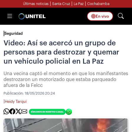
|
|
|
Últimas noticias
Santa Cruz
La Paz
Cochabamba
En vivo
Seguridad
Video: Así se acercó un grupo de
personas para destrozar y quemar
un vehículo policial en La Paz
Una vecina captó el momento en que los manifestantes
destrozaron un motorizado que estaba parqueado
afuera de la Felcc
Publicación:
18/05/2026 20:24
|
Heidy Tarqui