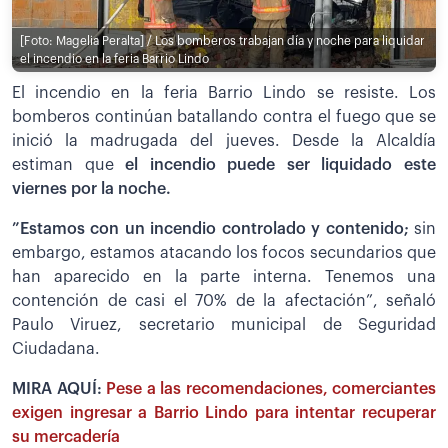
[Foto: Magelia Peralta] / Los bomberos trabajan día y noche para liquidar
el incendio en la feria Barrio Lindo
El incendio en la feria Barrio Lindo se resiste. Los
bomberos continúan batallando contra el fuego que se
inició la madrugada del jueves. Desde la Alcaldía
estiman que
el incendio puede ser liquidado este
viernes por la noche.
”Estamos con un incendio controlado y contenido;
sin
embargo, estamos atacando los focos secundarios que
han aparecido en la parte interna. Tenemos una
contención de casi el 70% de la afectación”, señaló
Paulo Viruez, secretario municipal de Seguridad
Ciudadana.
MIRA AQUÍ:
Pese a las recomendaciones, comerciantes
exigen ingresar a Barrio Lindo para intentar recuperar
su mercadería