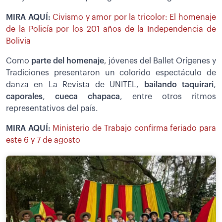
MIRA AQUÍ:
Civismo y amor por la tricolor: El homenaje
de la Policía por los 201 años de la Independencia de
Bolivia
Como
parte del homenaje
, jóvenes del Ballet Orígenes y
Tradiciones presentaron un colorido espectáculo de
danza en La Revista de UNITEL,
bailando taquirari
,
caporales
,
cueca chapaca
, entre otros ritmos
representativos del país.
MIRA AQUÍ:
Ministerio de Trabajo confirma feriado para
este 6 y 7 de agosto