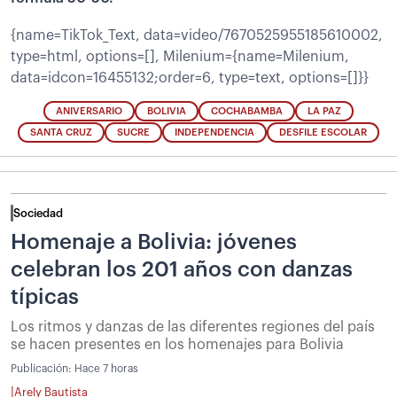
{name=TikTok_Text, data=video/7670525955185610002,
type=html, options=[], Milenium={name=Milenium,
data=idcon=16455132;order=6, type=text, options=[]}}
ANIVERSARIO
BOLIVIA
COCHABAMBA
LA PAZ
SANTA CRUZ
SUCRE
INDEPENDENCIA
DESFILE ESCOLAR
Sociedad
Homenaje a Bolivia: jóvenes
celebran los 201 años con danzas
típicas
Los ritmos y danzas de las diferentes regiones del país
se hacen presentes en los homenajes para Bolivia
Publicación:
Hace 7 horas
|
Arely Bautista