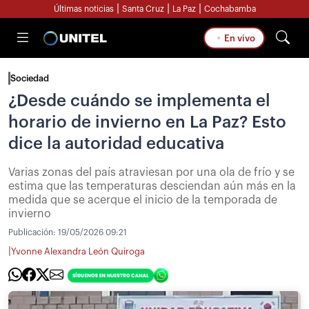
|
|
|
Últimas noticias
Santa Cruz
La Paz
Cochabamba
En vivo
Sociedad
¿Desde cuándo se implementa el
horario de invierno en La Paz? Esto
dice la autoridad educativa
Varias zonas del país atraviesan por una ola de frío y se
estima que las temperaturas desciendan aún más en la
medida que se acerque el inicio de la temporada de
invierno
Publicación:
19/05/2026 09:21
|
Yvonne Alexandra León Quiroga