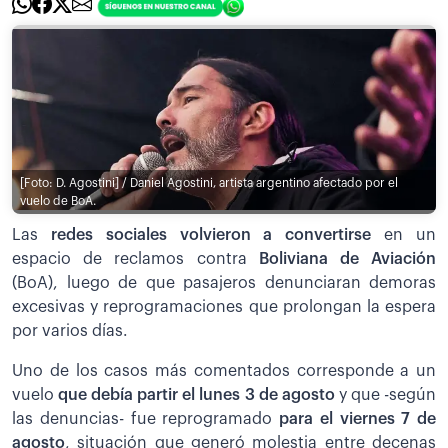
[Foto: D. Agostini] / Daniel Agostini, artista argentino afectado por el
vuelo de BoA.
Las
redes sociales volvieron a convertirse
en un
espacio de reclamos contra
Boliviana de Aviación
(BoA), luego de que pasajeros denunciaran demoras
excesivas y reprogramaciones que prolongan la espera
por varios días.
Uno de los casos más comentados corresponde a un
vuelo
que debía partir el lunes 3 de agosto
y que -según
las denuncias- fue reprogramado
para el viernes 7 de
agosto
, situación que generó molestia entre decenas