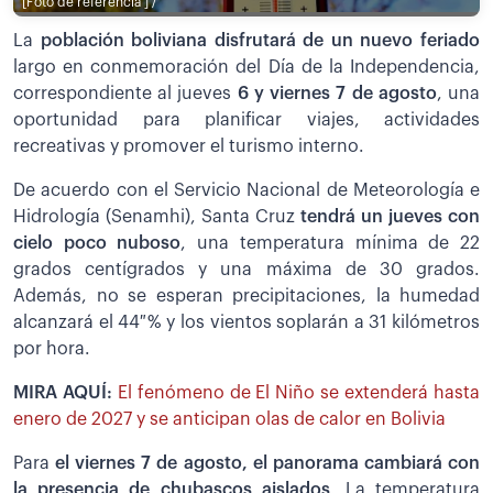
[Foto de referencia ] /
La
población boliviana disfrutará de un nuevo feriado
largo en conmemoración del Día de la Independencia,
correspondiente al jueves
6 y viernes 7 de agosto
, una
oportunidad para planificar viajes, actividades
recreativas y promover el turismo interno.
De acuerdo con el Servicio Nacional de Meteorología e
Hidrología (Senamhi), Santa Cruz
tendrá un jueves con
cielo poco nuboso
, una temperatura mínima de 22
grados centígrados y una máxima de 30 grados.
Además, no se esperan precipitaciones, la humedad
alcanzará el 44 % y los vientos soplarán a 31 kilómetros
por hora.
MIRA AQUÍ:
El fenómeno de El Niño se extenderá hasta
enero de 2027 y se anticipan olas de calor en Bolivia
Para
el viernes 7 de agosto, el panorama cambiará con
la presencia de chubascos aislados
. La temperatura