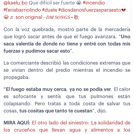
@kaelu.bo
Que difícil ser fuerte 😭
#incendio
#feriabarriolindo
#duele
#diosdanosfuerzasparaesto💔
😭
♬ son original - 𝐷𝑀 𝑆𝑂𝑁𝐺𝑆 • 歌
Con la voz quebrada, mostró parte de la mercadería
que logró sacar antes de que el fuego avanzara. “
Uno
saca valentía de donde no tiene y entré con todas mis
fuerzas y pudimos sacar esto
”.
La comerciante describió las condiciones extremas que
se vivían dentro del predio mientras el incendio se
propagaba.
”El fuego estaba muy cerca
,
ya no se podía ver
. El calor
es sofocante y sentís que tus pulmones están
colapsando. Pero tratas a toda costa de salvar tus
cosas,
tus cositas que tanto te cuestan
”, dijo.
MIRA AQUÍ:
El otro lado del siniestro: La solidaridad de
los cruceños que llevan agua y alimentos a los