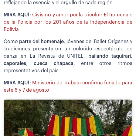
reflejando la esencia y el orgullo de cada región.
MIRA AQUÍ:
Civismo y amor por la tricolor: El homenaje
de la Policía por los 201 años de la Independencia de
Bolivia
Como
parte del homenaje
, jóvenes del Ballet Orígenes y
Tradiciones presentaron un colorido espectáculo de
danza en La Revista de UNITEL,
bailando taquirari
,
caporales
,
cueca chapaca
, entre otros ritmos
representativos del país.
MIRA AQUÍ:
Ministerio de Trabajo confirma feriado para
este 6 y 7 de agosto