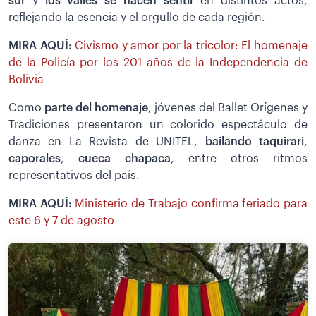
sur
y
los valles se hacen sentir
en distintos actos,
reflejando la esencia y el orgullo de cada región.
MIRA AQUÍ:
Civismo y amor por la tricolor: El homenaje
de la Policía por los 201 años de la Independencia de
Bolivia
Como
parte del homenaje
, jóvenes del Ballet Orígenes y
Tradiciones presentaron un colorido espectáculo de
danza en La Revista de UNITEL,
bailando taquirari
,
caporales
,
cueca chapaca
, entre otros ritmos
representativos del país.
MIRA AQUÍ:
Ministerio de Trabajo confirma feriado para
este 6 y 7 de agosto