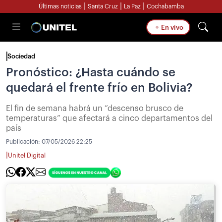
|
|
|
Últimas noticias
Santa Cruz
La Paz
Cochabamba
En vivo
Sociedad
Pronóstico: ¿Hasta cuándo se
quedará el frente frío en Bolivia?
El fin de semana habrá un “descenso brusco de
temperaturas” que afectará a cinco departamentos del
país
Publicación:
07/05/2026 22:25
|
Unitel Digital