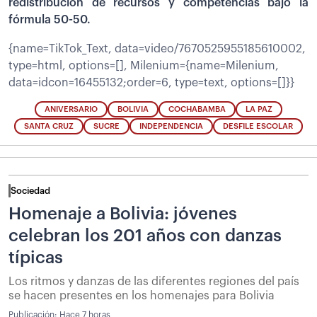
redistribución de recursos y competencias bajo la
fórmula 50-50.
{name=TikTok_Text, data=video/7670525955185610002,
type=html, options=[], Milenium={name=Milenium,
data=idcon=16455132;order=6, type=text, options=[]}}
ANIVERSARIO
BOLIVIA
COCHABAMBA
LA PAZ
SANTA CRUZ
SUCRE
INDEPENDENCIA
DESFILE ESCOLAR
Sociedad
Homenaje a Bolivia: jóvenes
celebran los 201 años con danzas
típicas
Los ritmos y danzas de las diferentes regiones del país
se hacen presentes en los homenajes para Bolivia
Publicación:
Hace 7 horas