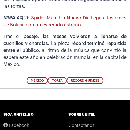
las tortas.
MIRA AQUÍ:
Spider-Man: Un Nuevo Día llega a los cines
de Bolivia con un esperado estreno
Tras el
pesaje
,
las mesas volvieron a llenarse de
cuchillos y charolas
. La pieza
récord terminó repartida
entre el público
, al ritmo de la música que convirtió la
espera este año en celebración mundial en la capital de
México.
MÉXICO
TORTA
RÉCORD GUINESS
SIGA UNITEL.BO
SOBRE UNITEL
Facebook
Contáctanos