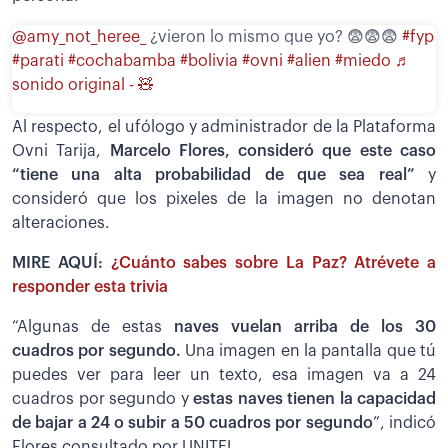
@amy_not_heree_
¿vieron lo mismo que yo? 😨😨😨
#fyp
#parati
#cochabamba
#bolivia
#ovni
#alien
#miedo
♬
sonido original - 🧸
Al respecto, el ufólogo y administrador de la Plataforma
Ovni Tarija,
Marcelo Flores, consideró que este caso
“tiene una alta probabilidad de que sea real”
y
consideró que los pixeles de la imagen no denotan
alteraciones.
MIRE AQUÍ:
¿Cuánto sabes sobre La Paz? Atrévete a
responder esta trivia
“Algunas de estas
naves vuelan arriba de los 30
cuadros por segundo.
Una imagen en la pantalla que tú
puedes ver para leer un texto, esa imagen va a 24
cuadros por segundo y
estas naves tienen la capacidad
de bajar a 24 o subir a 50 cuadros por segundo
”, indicó
Flores consultado por UNITEL.