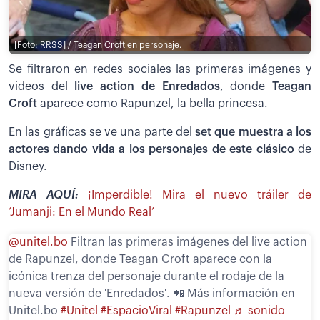
[Foto: RRSS] / Teagan Croft en personaje.
Se filtraron en redes sociales las primeras imágenes y
videos del
live action de Enredados
, donde
Teagan
Croft
aparece como Rapunzel, la bella princesa.
En las gráficas se ve una parte del
set que muestra a los
actores dando vida a los personajes de este clásico
de
Disney.
MIRA AQUÍ:
¡Imperdible! Mira el nuevo tráiler de
‘Jumanji: En el Mundo Real’
@unitel.bo
Filtran las primeras imágenes del live action
de Rapunzel, donde Teagan Croft aparece con la
icónica trenza del personaje durante el rodaje de la
nueva versión de 'Enredados'. 📲 Más información en
Unitel.bo
#Unitel
#EspacioViral
#Rapunzel
♬ sonido