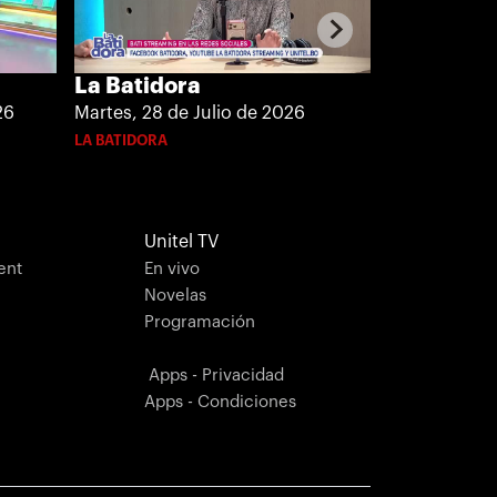
La Batidora
La Batido
Martes, 28 de Julio de 2026
Lunes, 27 de
26
LA BATIDORA
LA BATIDORA
Unitel TV
ent
En vivo
Novelas
Programación
Apps - Privacidad
Apps - Condiciones