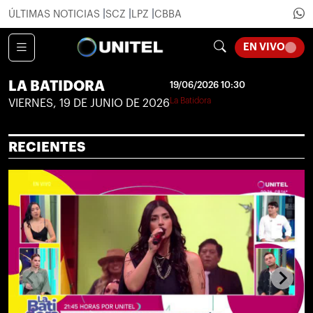
ÚLTIMAS NOTICIAS
SCZ
LPZ
CBBA
LOADI
EN VIVO
LA BATIDORA
19/06/2026 10:30
La Batidora
VIERNES, 19 DE JUNIO DE 2026
RECIENTES