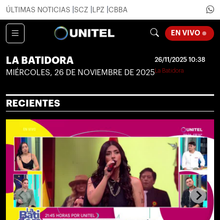
ÚLTIMAS NOTICIAS
SCZ
LPZ
CBBA
LOADI
EN VIVO
LA BATIDORA
26/11/2025 10:38
La Batidora
MIÉRCOLES, 26 DE NOVIEMBRE DE 2025
RECIENTES