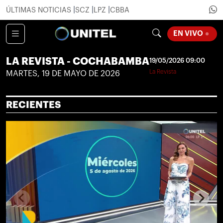
ÚLTIMAS NOTICIAS
SCZ
LPZ
CBBA
LOADIN
EN VIVO
LA REVISTA - COCHABAMBA
19/05/2026 09:00
La Revista
MARTES, 19 DE MAYO DE 2026
RECIENTES