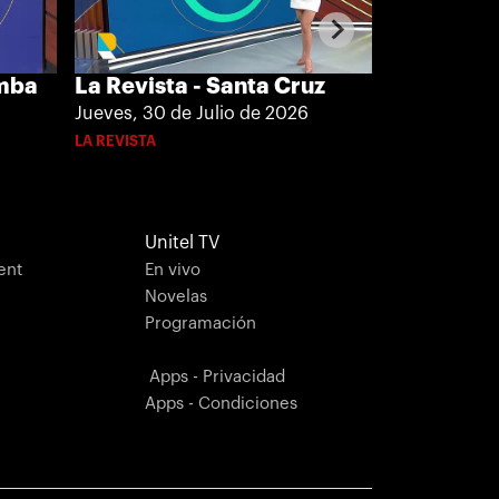
La Revista - Santa Cruz
amba
La Revista
Jueves, 30 de Julio de 2026
Jueves, 30 d
LA REVISTA
LA REVISTA
Unitel TV
ent
En vivo
Novelas
Programación
Apps - Privacidad
Apps - Condiciones