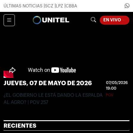
ÚLTIMAS NOTICIAS
SCZ
LPZ
CBBA
LOADING.
EN VIVO
JUEVES, 07 DE MAYO DE 2026
07/05/2026
19:00
¿EL GOBIERNO LE ESTÁ DANDO LA ESPALDA
POV
AL AGRO? | POV 257
RECIENTES