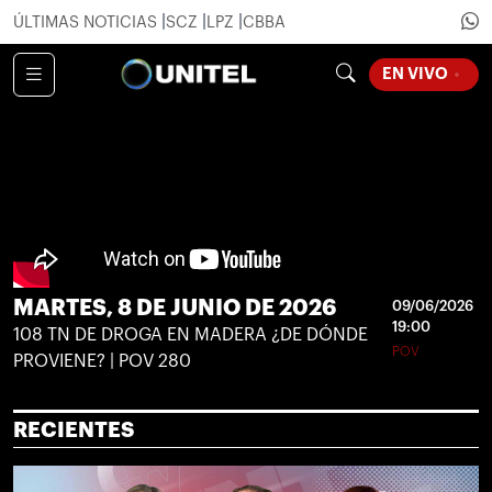
ÚLTIMAS NOTICIAS
SCZ
LPZ
CBBA
LOADING
EN VIVO
MARTES, 8 DE JUNIO DE 2026
09/06/2026
19:00
108 TN DE DROGA EN MADERA ¿DE DÓNDE
POV
PROVIENE? | POV 280
RECIENTES