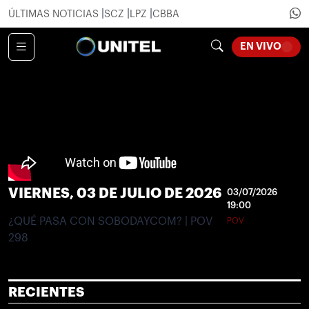
ÚLTIMAS NOTICIAS
SCZ
LPZ
CBBA
EN VIVO
LOADING...
VIERNES, 03 DE JULIO DE 2026
03/07/2026
19:00
¿QUÉ PASA CON SOBODAYCOM? | POV
POV
298
RECIENTES