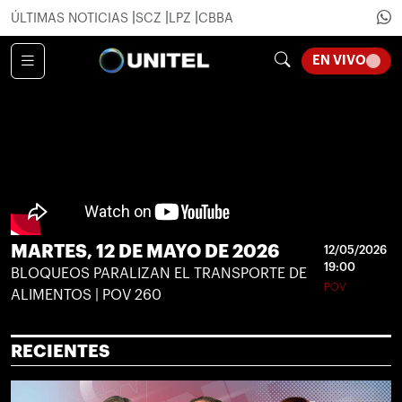
ÚLTIMAS NOTICIAS
SCZ
LPZ
CBBA
LOADI
EN VIVO
MARTES, 12 DE MAYO DE 2026
12/05/2026
19:00
BLOQUEOS PARALIZAN EL TRANSPORTE DE
POV
ALIMENTOS | POV 260
RECIENTES