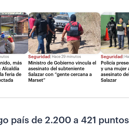
Seguridad
Seguridad
nutos
Hace 29 minutos
Ha
enido, más
Ministro de Gobierno vincula el
Policía pres
 Alcaldía
asesinato del subteniente
y una mujer 
a feria de
Salazar con “gente cercana a
asesinato de
fectada
Marset”
Salazar
sgo país de 2.200 a 421 punt