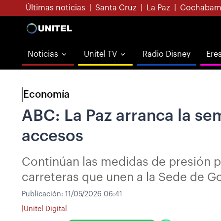
Últimas noticias
|
Santa Cruz
|
La Paz
|
Cochabam
Noticias
Unitel TV
Radio Disney
Ere
Economía
ABC: La Paz arranca la se
accesos
Continúan las medidas de presión po
carreteras que unen a la Sede de Go
Publicación:
11/05/2026 06:41
|
Unitel Digital