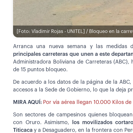
[Foto: Vladimir Rojas - UNITEL] / Bloqueo en la car
Arranca una nueva semana y las medidas 
principales carreteras que unen a este departam
Administradora Boliviana de Carreteras (ABC), h
de 15 puntos bloqueo.
De acuerdo a los datos de la página de la ABC, 
accesos a la Sede de Gobierno, lo que la deja p
MIRA AQUÍ:
Por vía aérea llegan 10.000 Kilos de
Son sectores de campesinos quienes bloquean r
con Oruro. Asimismo,
los movilizados cortar
Titicaca
y a Desaguadero, en la frontera con Per