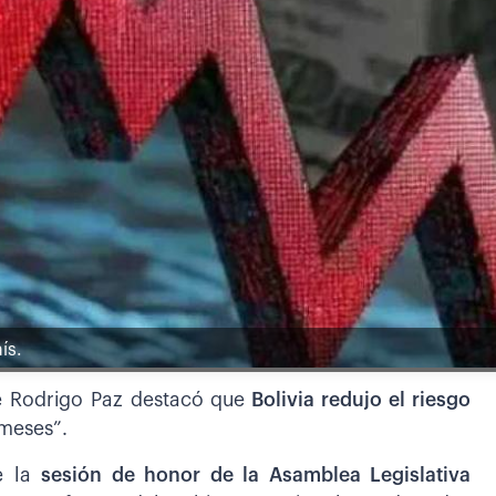
ís.
te Rodrigo Paz destacó que
Bolivia redujo el riesgo
meses”.
e la
sesión de honor de la Asamblea Legislativa