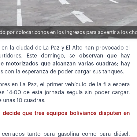
ado por colocar conos en los ingresos para advertir a los 
e en la ciudad de La Paz y El Alto han provocado el
urtidores. Este domingo, se
observan que hay
 de motorizados que alcanzan varias cuadras
; hay
s con la esperanza de poder cargar sus tanques.
res en La Paz, el primer vehículo de la fila espera
as 14:00 de esta jornada seguía sin poder cargar.
e unas 10 cuadras.
decide que tres equipos bolivianos disputen en
n cerrados tanto para gasolina como para diésel.