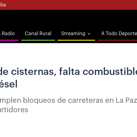
ba
s Radio
Canal Rural
Streaming
A Todo Deport
e cisternas, falta combustible
ésel
len bloqueos de carreteras en La Paz, 
urtidores