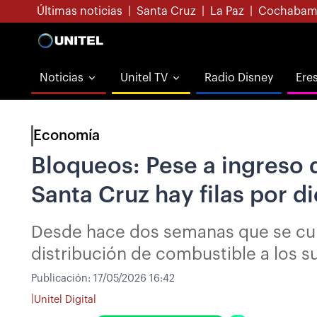
Últimas noticias
|
Santa Cruz
|
La Paz
|
Cochabam
Noticias
Unitel TV
Radio Disney
Ere
Economía
Bloqueos: Pese a ingreso d
Santa Cruz hay filas por di
Desde hace dos semanas que se cump
distribución de combustible a los s
Publicación:
17/05/2026 16:42
|
Unitel Digital