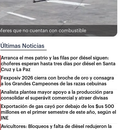
choferes que no cuentan con combustible
Últimas Noticias
Arranca el mes patrio y las filas por diésel siguen:
choferes esperan hasta tres días por diésel en Santa
Cruz y La Paz
Fexposiv 2026 cierra con broche de oro y consagra
a los Grandes Campeones de las razas cebuinas
Analista plantea mayor apoyo a la producción para
consolidar el superávit comercial y atraer divisas
Exportación de gas cayó por debajo de los $us 500
millones en el primer semestre de este año, según el
INE
Avicultores: Bloqueos y falta de dièsel redujeron la