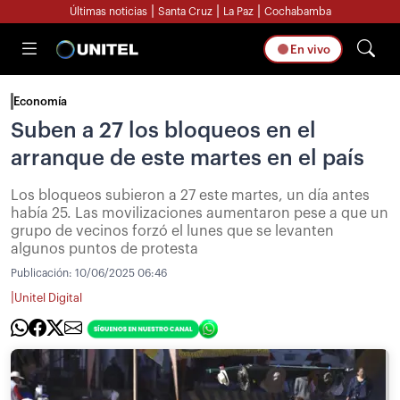
|
|
|
Últimas noticias
Santa Cruz
La Paz
Cochabamba
En vivo
Economía
Suben a 27 los bloqueos en el
arranque de este martes en el país
Los bloqueos subieron a 27 este martes, un día antes
había 25. Las movilizaciones aumentaron pese a que un
grupo de vecinos forzó el lunes que se levanten
algunos puntos de protesta
Publicación:
10/06/2025 06:46
|
Unitel Digital