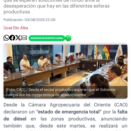
que se esperan soluciones de fondo ante la
desesperación que hay en las diferentes esferas
productivas
Publicación:
03/08/2026 22:06
|
José Elio Alba
[Foto: CAO] / Desde el sector productivo esperan que el Gobierno
cumpla con los compromisos de abastecimiento
Desde la Cámara Agropecuaria del Oriente (CAO)
declararon un
“estado de emergencia total”
por la
falta
de diésel
en las zonas productivas, anunciando
también que, desde este martes, se realizará un