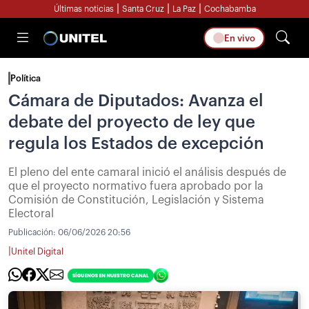
|
|
|
Últimas noticias
Santa Cruz
La Paz
Cochabamba
En vivo
Política
Cámara de Diputados: Avanza el
debate del proyecto de ley que
regula los Estados de excepción
El pleno del ente camaral inició el análisis después de
que el proyecto normativo fuera aprobado por la
Comisión de Constitución, Legislación y Sistema
Electoral
Publicación:
06/06/2026 20:56
|
Unitel Digital