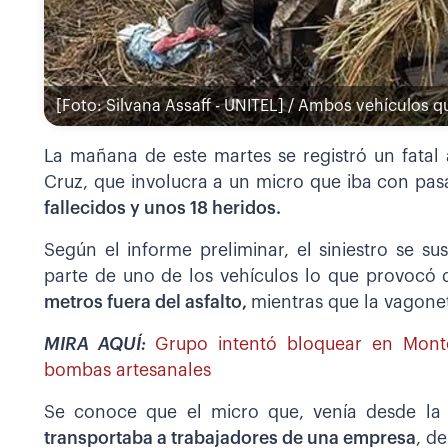
[Foto: Silvana Assaff - UNITEL] / Ambos vehículos 
La mañana de este martes se registró un fatal 
Cruz, que involucra a un micro que iba con pas
fallecidos y unos 18 heridos.
Según el informe preliminar, el siniestro se s
parte de uno de los vehículos lo que provocó 
metros fuera del asfalto,
mientras que la vagonet
MIRA AQUÍ:
Grupo intentó bloquear en Monte
bombas artesanales
Se conoce que el micro que, venía desde la 
transportaba a trabajadores de una empresa
, d