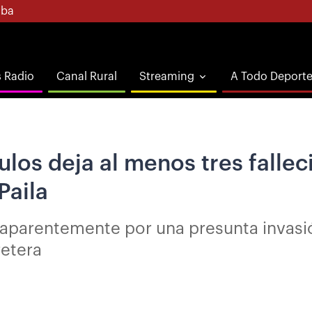
ba
s Radio
Canal Rural
Streaming
A Todo Deport
los deja al menos tres fallec
Paila
, aparentemente por una presunta invasió
retera