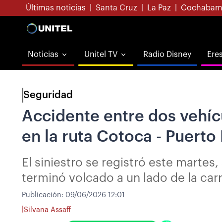
Últimas noticias
|
Santa Cruz
|
La Paz
|
Cochabam
Noticias
Unitel TV
Radio Disney
Ere
Seguridad
Accidente entre dos vehícu
en la ruta Cotoca - Puerto 
El siniestro se registró este martes
terminó volcado a un lado de la car
Publicación:
09/06/2026 12:01
|
Silvana Assaff