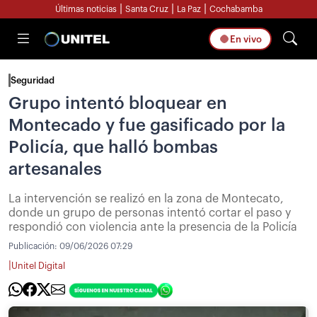
|
|
|
Últimas noticias
Santa Cruz
La Paz
Cochabamba
En vivo
Seguridad
Grupo intentó bloquear en
Montecado y fue gasificado por la
Policía, que halló bombas
artesanales
La intervención se realizó en la zona de Montecato,
donde un grupo de personas intentó cortar el paso y
respondió con violencia ante la presencia de la Policía
Publicación:
09/06/2026 07:29
|
Unitel Digital