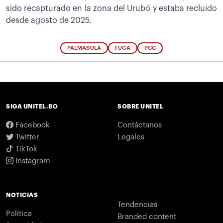
sido recapturado en la zona del Urubó y estaba recluido
desde agosto de 2025.
PALMASOLA
FUGA
PCC
SIGA UNITEL.BO
SOBRE UNITEL
Facebook
Contáctanos
Twitter
Legales
TikTok
Instagram
NOTICIAS
Tendencias
Política
Branded content