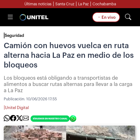
|
|
|
Últimas noticias
Santa Cruz
La Paz
Cochabamba
En vivo
Seguridad
Camión con huevos vuelca en ruta
alterna hacia La Paz en medio de los
bloqueos
Los bloqueos está obligando a transportistas de
alimentos a buscar rutas alternas para llevar a la carga
a La Paz
Publicación:
10/06/2026 17:55
|
Unitel Digital