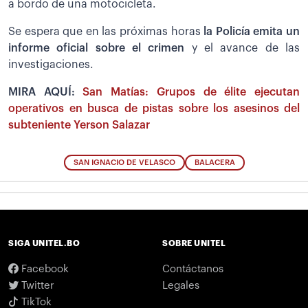
a bordo de una motocicleta.
Se espera que en las próximas horas
la Policía emita un
informe oficial sobre el crimen
y el avance de las
investigaciones.
MIRA AQUÍ:
San Matías: Grupos de élite ejecutan
operativos en busca de pistas sobre los asesinos del
subteniente Yerson Salazar
SAN IGNACIO DE VELASCO
BALACERA
SIGA UNITEL.BO
SOBRE UNITEL
Facebook
Contáctanos
Twitter
Legales
TikTok