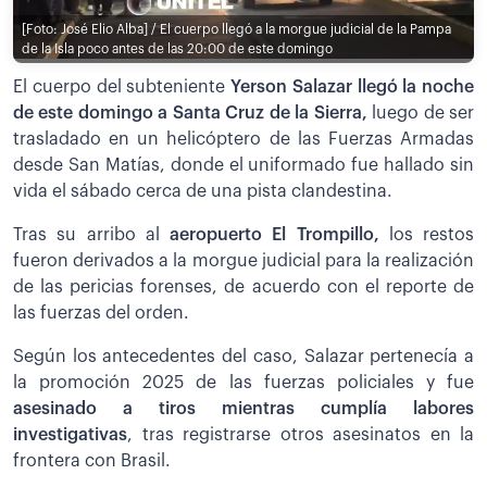
[Foto: José Elio Alba] / El cuerpo llegó a la morgue judicial de la Pampa
de la Isla poco antes de las 20:00 de este domingo
El cuerpo del subteniente
Yerson Salazar llegó la noche
de este domingo a Santa Cruz de la Sierra,
luego de ser
trasladado en un helicóptero de las Fuerzas Armadas
desde San Matías, donde el uniformado fue hallado sin
vida el sábado cerca de una pista clandestina.
Tras su arribo al
aeropuerto El Trompillo,
los restos
fueron derivados a la morgue judicial para la realización
de las pericias forenses, de acuerdo con el reporte de
las fuerzas del orden.
Según los antecedentes del caso, Salazar pertenecía a
la promoción 2025 de las fuerzas policiales y fue
asesinado a tiros mientras cumplía labores
investigativas
, tras registrarse otros asesinatos en la
frontera con Brasil.