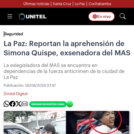
|
|
|
Últimas noticias
Santa Cruz
La Paz
Cochabamba
En vivo
Seguridad
La Paz: Reportan la aprehensión de
Simona Quispe, exsenadora del MAS
La exlegisladora del MAS se encuentra en
dependencias de la fuerza anticrimen de la ciudad de
La Paz
Publicación:
05/06/2026 07:47
|
Unitel Digital