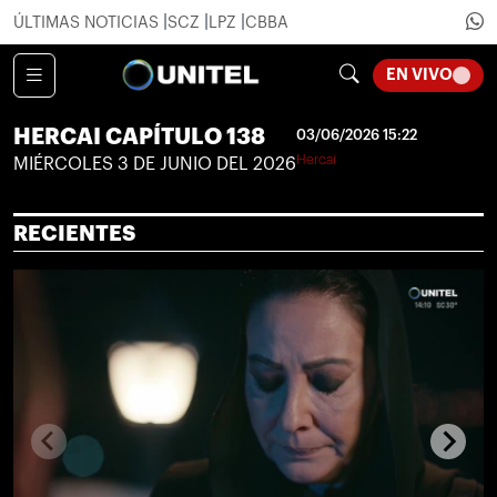
ÚLTIMAS NOTICIAS
SCZ
LPZ
CBBA
LOADI
EN VIVO
HERCAI CAPÍTULO 138
03/06/2026 15:22
Hercai
MIÉRCOLES 3 DE JUNIO DEL 2026
RECIENTES