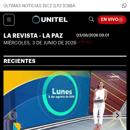
ÚLTIMAS NOTICIAS
SCZ
LPZ
CBBA
EN VIVO
LOADING...
LA REVISTA - LA PAZ
03/06/2026 09:01
La Revista
MIÉRCOLES, 3 DE JUNIO DE 2026
RECIENTES