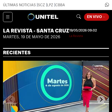
ÚLTIMAS NOTICIAS
SCZ
LPZ
CBBA
LOADING
EN VIVO
LA REVISTA - SANTA CRUZ
19/05/2026 09:02
La Revista
MARTES, 19 DE MAYO DE 2026
RECIENTES