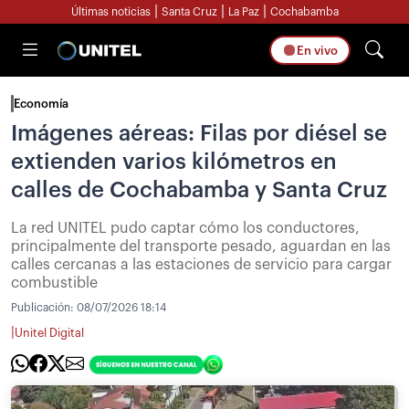
|
|
|
Últimas noticias
Santa Cruz
La Paz
Cochabamba
En vivo
Economía
Imágenes aéreas: Filas por diésel se
extienden varios kilómetros en
calles de Cochabamba y Santa Cruz
La red UNITEL pudo captar cómo los conductores,
principalmente del transporte pesado, aguardan en las
calles cercanas a las estaciones de servicio para cargar
combustible
Publicación:
08/07/2026 18:14
|
Unitel Digital