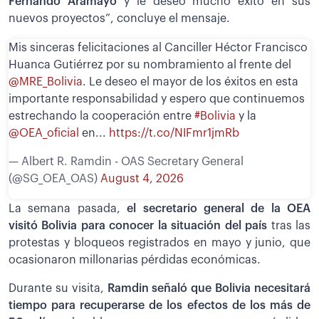
Fernando Aramayo
y le deseo mucho éxito en sus
nuevos proyectos”, concluye el mensaje.
Mis sinceras felicitaciones al Canciller Héctor Francisco
Huanca Gutiérrez por su nombramiento al frente del
@MRE_Bolivia
. Le deseo el mayor de los éxitos en esta
importante responsabilidad y espero que continuemos
estrechando la cooperación entre
#Bolivia
y la
@OEA_oficial
en...
https://t.co/NIFmr1jmRb
— Albert R. Ramdin - OAS Secretary General
(@SG_OEA_OAS)
August 4, 2026
La semana pasada,
el secretario general de la OEA
visitó Bolivia para conocer la situación del país
tras las
protestas y bloqueos registrados en mayo y junio, que
ocasionaron millonarias pérdidas económicas.
Durante su visita,
Ramdin señaló que Bolivia necesitará
tiempo para recuperarse de los efectos de los más de