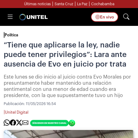
|
|
|
Últimas noticias
Santa Cruz
La Paz
Cochabamba
En vivo
Política
“Tiene que aplicarse la ley, nadie
puede tener privilegios”: Lara ante
ausencia de Evo en juicio por trata
Este lunes se dio inicio al juicio contra Evo Morales por
presuntamente haber mantenido una relación
sentimental con una menor de edad cuando era
presidente, con la que supuestamente tuvo un hijo
Publicación:
11/05/2026 16:54
|
Unitel Digital