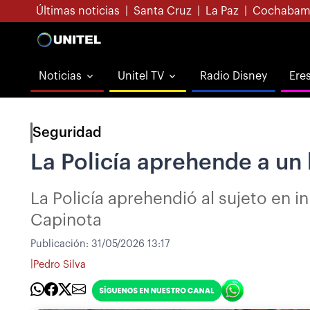
Últimas noticias
|
Santa Cruz
|
La Paz
|
Cochabam
Noticias
Unitel TV
Radio Disney
Ere
Seguridad
La Policía aprehende a un
La Policía aprehendió al sujeto en 
Capinota
Publicación:
31/05/2026 13:17
|
Pedro Silva