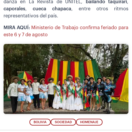
danza en La Revista de UNITEL,
bailando taquirari
,
caporales
,
cueca chapaca
, entre otros ritmos
representativos del país.
MIRA AQUÍ:
Ministerio de Trabajo confirma feriado para
este 6 y 7 de agosto
BOLIVIA
SOCIEDAD
HOMENAJE