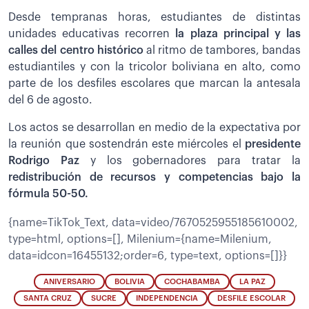
Desde tempranas horas, estudiantes de distintas
unidades educativas recorren
la plaza principal y las
calles del centro histórico
al ritmo de tambores, bandas
estudiantiles y con la tricolor boliviana en alto, como
parte de los desfiles escolares que marcan la antesala
del 6 de agosto.
Los actos se desarrollan en medio de la expectativa por
la reunión que sostendrán este miércoles el
presidente
Rodrigo Paz
y los gobernadores para tratar la
redistribución de recursos y competencias bajo la
fórmula 50-50.
{name=TikTok_Text, data=video/7670525955185610002,
type=html, options=[], Milenium={name=Milenium,
data=idcon=16455132;order=6, type=text, options=[]}}
ANIVERSARIO
BOLIVIA
COCHABAMBA
LA PAZ
SANTA CRUZ
SUCRE
INDEPENDENCIA
DESFILE ESCOLAR