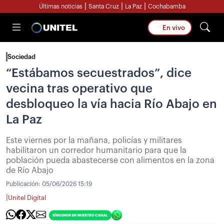
|
|
|
Últimas noticias
Santa Cruz
La Paz
Cochabamba
En vivo
Sociedad
“Estábamos secuestrados”, dice
vecina tras operativo que
desbloqueo la vía hacia Río Abajo en
La Paz
Este viernes por la mañana, policías y militares
habilitaron un corredor humanitario para que la
población pueda abastecerse con alimentos en la zona
de Río Abajo
Publicación:
05/06/2026 15:19
|
Unitel Digital