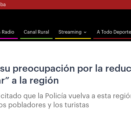
ba
s Radio
Canal Rural
Streaming
A Todo Deport
u preocupación por la reducc
r” a la región
olicitado que la Policía vuelva a esta re
s pobladores y los turistas