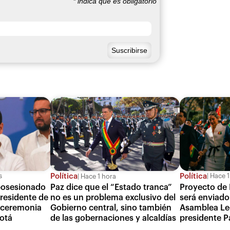
*
indica que es obligatorio
Política
Política
s
Hace 1
Hace 1 hora
 posesionado
Proyecto de 
Paz dice que el “Estado tranca”
residente de
será enviado 
no es un problema exclusivo del
 ceremonia
Asamblea Leg
Gobierno central, sino también
gotá
presidente P
de las gobernaciones y alcaldías