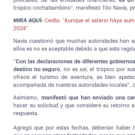
policiales, de las entidades financieras,
es un 
trópico cochabambino”, manifestó Tito Navia, p
MIRA AQUÍ:
Cedla: “Aunque el salario haya au
2024”
Navia cuestionó que muchas autoridades han s
ellos es no es aceptable debido a que esta regi
“
Con las declaraciones de diferentes gobiern
destino no seguro
, no es así, el trópico por su
ofrece el turismo de aventura, es bien apete
acompañada de nuestras autoridades locales”, d
Asimismo,
manifestó que han enviado una car
hacer su solicitud y que considere su retorno 
respuesta.
Agregó que por estas fechas, deberían haber 