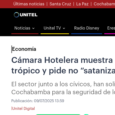
Últimas noticias
|
Santa Cruz
|
La Paz
|
Cochabam
Noticias
Unitel TV
Radio Disney
Ere
Economía
Cámara Hotelera muestra s
trópico y pide no “sataniza
El sector junto a los cívicos, han s
Cochabamba para la seguridad de lo
Publicación:
09/07/2025 13:59
|
Unitel Digital