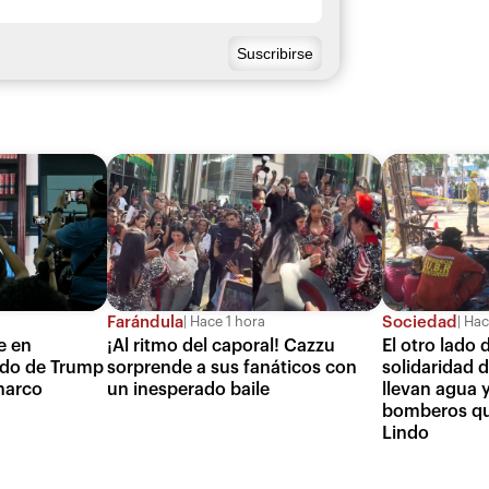
Farándula
Sociedad
Hace 1 hora
Hac
e en
¡Al ritmo del caporal! Cazzu
El otro lado d
ado de Trump
sorprende a sus fanáticos con
solidaridad 
 narco
un inesperado baile
llevan agua y
bomberos qu
Lindo