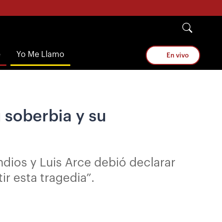
e
Yo Me Llamo
En vivo
 soberbia y su
ndios y Luis Arce debió declarar
r esta tragedia”.