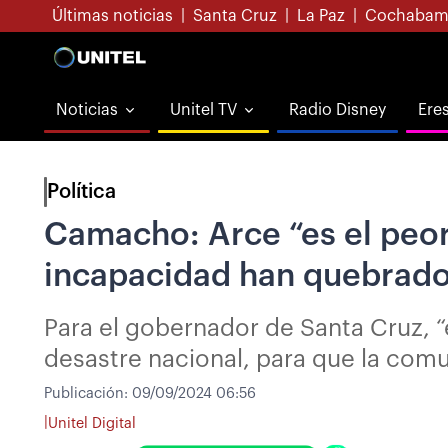
Últimas noticias
|
Santa Cruz
|
La Paz
|
Cochabam
Noticias
Unitel TV
Radio Disney
Ere
Política
Camacho: Arce “es el peor
incapacidad han quebrado
Para el gobernador de Santa Cruz, “
desastre nacional, para que la comu
Publicación:
09/09/2024 06:56
|
Unitel Digital