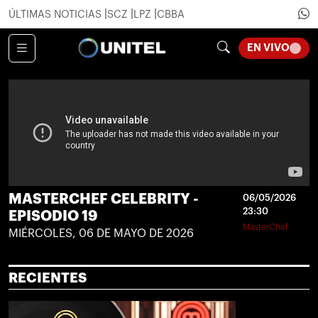
ÚLTIMAS NOTICIAS
SCZ
LPZ
CBBA
LOADI
EN VIVO
MASTERCHEF CELEBRITY -
06/05/2026
23:30
EPISODIO 19
MasterChef
MIÉRCOLES, 06 DE MAYO DE 2026
RECIENTES