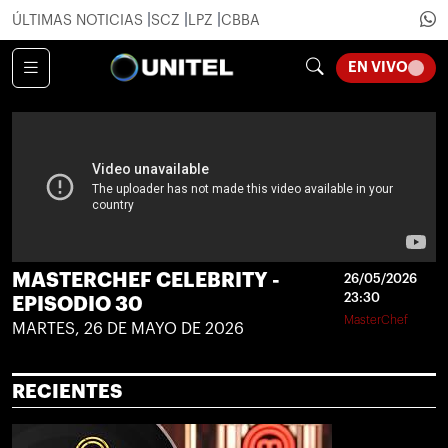
ÚLTIMAS NOTICIAS
SCZ
LPZ
CBBA
LOADI
EN VIVO
MASTERCHEF CELEBRITY -
26/05/2026
23:30
EPISODIO 30
MasterChef
MARTES, 26 DE MAYO DE 2026
RECIENTES