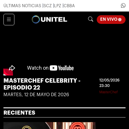
ÚLTIMAS NOTICIAS
SCZ
LPZ
CBBA
LOADI
EN VIVO
MASTERCHEF CELEBRITY -
12/05/2026
23:30
EPISODIO 22
MasterChef
MARTES, 12 DE MAYO DE 2026
RECIENTES