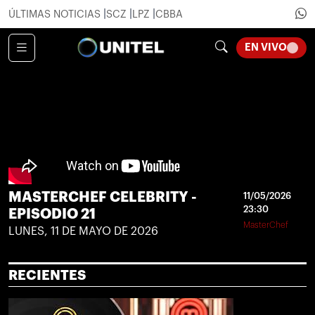
ÚLTIMAS NOTICIAS
SCZ
LPZ
CBBA
LOADI
EN VIVO
MASTERCHEF CELEBRITY -
11/05/2026
23:30
EPISODIO 21
MasterChef
LUNES, 11 DE MAYO DE 2026
RECIENTES