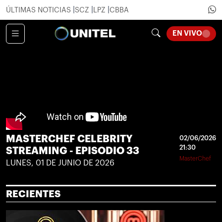
ÚLTIMAS NOTICIAS
SCZ
LPZ
CBBA
LOADI
EN VIVO
MASTERCHEF CELEBRITY
02/06/2026
21:30
STREAMING - EPISODIO 33
MasterChef
LUNES, 01 DE JUNIO DE 2026
RECIENTES