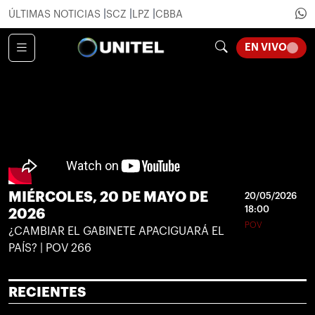
ÚLTIMAS NOTICIAS
SCZ
LPZ
CBBA
LOADI
EN VIVO
MIÉRCOLES, 20 DE MAYO DE
20/05/2026
18:00
2026
POV
¿CAMBIAR EL GABINETE APACIGUARÁ EL
PAÍS? | POV 266
RECIENTES